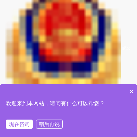
皖公
×
欢迎来到本网站，请问有什么可以帮您？
网安备34170202000776号
现在咨询
稍后再说
水质检测仪