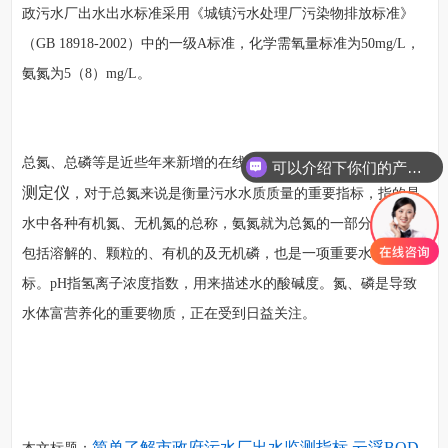
政污水厂出水出水标准采用《城镇污水处理厂污染物排放标准》
（GB 18918-2002）中的一级A标准，化学需氧量标准为50mg/L，
氨氮为5（8）mg/L。
云浮BOD快速
总氮、总磷等是近些年来新增的在线监测项目。
可以介绍下你们的产品么
测定仪
，对于总氮来说是衡量污水水质质量的重要指标，指的是
水中各种有机氮、无机氮的总称，氨氮就为总氮的一部分。总磷
包括溶解的、颗粒的、有机的及无机磷，也是一项重要水质指
标。pH指氢离子浓度指数，用来描述水的酸碱度。氮、磷是导致
水体富营养化的重要物质，正在受到日益关注。
简单了解市政府污水厂出水监测指标 云浮BOD