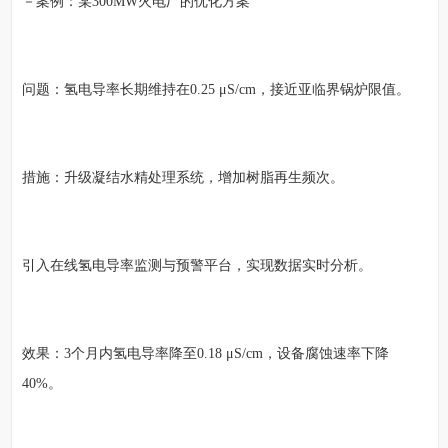
－案例：某300MW火电厂的优化方案
问题：氢电导率长期维持在0.25 μS/cm，接近亚临界锅炉限值。
措施：升级凝结水精处理系统，增加树脂再生频次。
引入在线氢电导率监测与预警平台，实现数据实时分析。
效果：3个月内氢电导率降至0.18 μS/cm，设备腐蚀速率下降
40%。