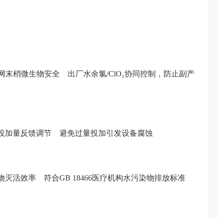
网末梢微生物安全 出厂水余氯/ClO₂协同控制，防止副产
投加量反馈调节 避免过量投加引发设备腐蚀
活效率 符合GB 18466医疗机构水污染物排放标准