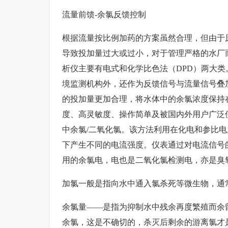
流量前馈-余氯反馈控制
根据流量按比例加药的方案虽然合理，但由于
导致投加量过大或过小，对于管理严格的水厂
析仪主要有电式和化学比色法（DPD）两大
境监测机构外，还作为反馈信号与流量信号叠
的投加量更加合理，将水体中的余氯浓度保持
度、高灵敏度、操作简单及被国内外用户广泛
中余氯/二氧化氯。该方法利用在化电和参比
下产生不同的电流强度。仪表通过对电流信号
用的余氯电，电也是二氧化氯检测电，亦是臭
加氯一般是指向水中通入氯杀死等微生物，通
余氯量——是指为抑制水中残余再度繁殖而余
余氯，这是不确切的，杀灭后剩余的游离氯才