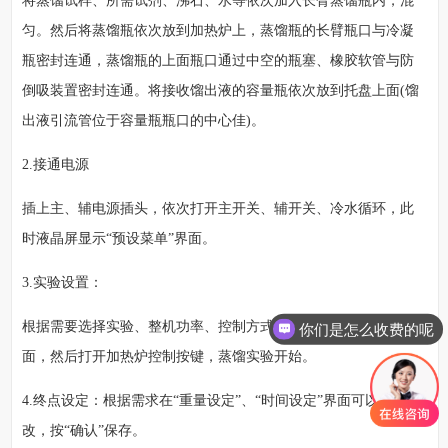
将蒸馏试样、所需试剂、沸石、水等依次加入长臂蒸馏瓶内，混
匀。然后将蒸馏瓶依次放到加热炉上，蒸馏瓶的长臂瓶口与冷凝
瓶密封连通，蒸馏瓶的上面瓶口通过中空的瓶塞、橡胶软管与防
倒吸装置密封连通。将接收馏出液的容量瓶依次放到托盘上面(馏
出液引流管位于容量瓶瓶口的中心佳)。
2.接通电源
插上主、辅电源插头，依次打开主开关、辅开关、冷水循环，此
时液晶屏显示“预设菜单”界面。
3.实验设置：
根据需要选择实验、整机功率、控制方式，先按确认进入“称重”界
你们是怎么收费的呢
面，然后打开加热炉控制按键，蒸馏实验开始。
4.终点设定：根据需求在“重量设定”、“时间设定”界面可以进修修
改，按“确认”保存。