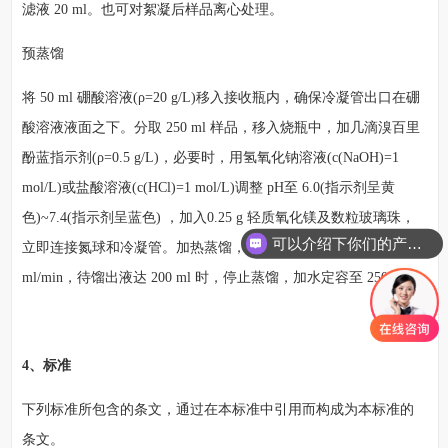
滤液 20 ml。也可对絮凝后样品离心处理。
预蒸馏
将 50 ml 硼酸溶液(ρ=20 g/L)移入接收瓶内，确保冷凝管出口在硼
酸溶液液面之下。分取 250 ml 样品，移入烧瓶中，加几滴溴百里
酚蓝指示剂(ρ=0.5 g/L)，必要时，用氢氧化钠溶液(c(NaOH)=1
mol/L)或盐酸溶液(c(HCl)=1 mol/L)调整 pH至 6.0(指示剂呈黄
色)~7.4(指示剂呈蓝色) ，加入0.25 g 轻质氧化镁及数粒玻璃珠，
可以介绍下你们的产品么
立即连接氮球和冷凝管。加热蒸馏，使馏出液速率约为 10
ml/min，待馏出液达 200 ml 时，停止蒸馏，加水定容至 250 ml。
4、标准
下列标准所包含的条文，通过在本标准中引用而构成为本标准的
条文。