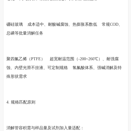
硼硅玻璃 成本适中、耐酸碱腐蚀、热膨胀系数低 常规COD、
总磷等批量消解任务
聚四氟乙烯（PTFE） 超宽耐温范围（-200~260℃）、耐强腐
蚀、内壁光滑不挂液、可定制规格 氢氟酸体系、强碱消解及特
殊形状需求
4. 规格匹配原则
消解管容积需与样品量及试剂加入量适配：