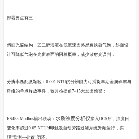
部署要点有三：
斜面光窗结构：乙二醇溶液在低流速支路易裹挟微气泡，斜面设
计可降低气泡在光窗表面的附着概率，减少散射光误判；
分辨率匹配微颗粒：0.001 NTU的分辨能力可捕捉早期金属碎屑与
纤维的单点释放事件，较月检提前7–15天发出预警；
水质浊度分析仪
RS485 Modbus输出联动：
接入DCS后，浊度日
变化率超过0.05 NTU/d即触发自动旁路过滤系统升频运行，实
现"监测—处置"闭环。