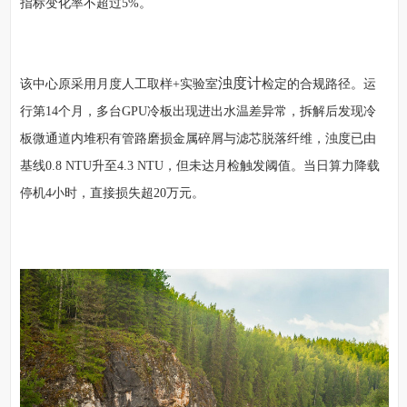
指标变化率不超过5%。
浊度计
该中心原采用月度人工取样+实验室
检定的合规路径。运
行第14个月，多台GPU冷板出现进出水温差异常，拆解后发现冷
板微通道内堆积有管路磨损金属碎屑与滤芯脱落纤维，浊度已由
基线0.8 NTU升至4.3 NTU，但未达月检触发阈值。当日算力降载
停机4小时，直接损失超20万元。