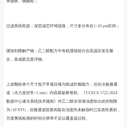
米级铁、铜颗粒；
过滤系统耗损：深层滤芯纤维脱落，尺寸多分布在1–10 μm区间；
缓蚀剂降解产物：乙二醇配方中有机缓蚀组分在高温区发生聚
合，形成胶态悬浮物。
上述颗粒单个尺寸低于常规目视与粗滤拦截能力，但在冷板微通
道（水力直径常<1 mm）内容易架桥堆积。《T/CECS 1722-2024
数据中心液冷系统技术规程》对乙二醇水溶液浊度给出的控制限
为<10 NTU，但微通道阻塞风险在浊度尚未触顶时已实质性累积，
月度离线检测的时间分辨率不足以覆盖该过程。