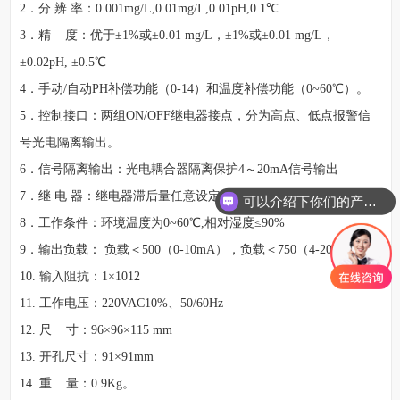
2．分 辨 率：0.001mg/L,0.01mg/L,0.01pH,0.1℃
3．精 度：优于±1%或±0.01 mg/L，±1%或±0.01 mg/L，
±0.02pH, ±0.5℃
4．手动/自动PH补偿功能（0-14）和温度补偿功能（0~60℃）。
5．控制接口：两组ON/OFF继电器接点，分为高点、低点报警信
号光电隔离输出。
6．信号隔离输出：光电耦合器隔离保护4～20mA信号输出
7．继 电 器：继电器滞后量任意设定，继电器负载 10A 220VAC
可以介绍下你们的产品么
8．工作条件：环境温度为0~60℃,相对湿度≤90%
9．输出负载： 负载＜500（0-10mA），负载＜750（4-20mA）
10. 输入阻抗：1×1012
11. 工作电压：220VAC10%、50/60Hz
12. 尺 寸：96×96×115 mm
13. 开孔尺寸：91×91mm
14. 重 量：0.9Kg。