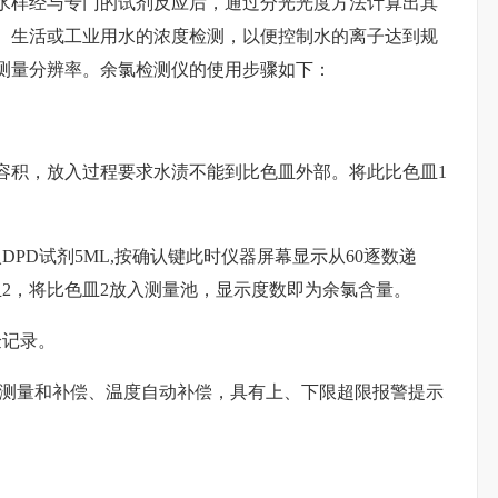
水样经与专门的试剂反应后，通过分光光度方法计算出其
、生活或工业用水的浓度检测，以便控制水的离子达到规
测量分辨率。余氯检测仪的使用步骤如下：
容积，放入过程要求水渍不能到比色皿外部。将此比色皿1
加入DPD试剂5ML,按确认键此时仪器屏幕显示从60逐数递
2，将比色皿2放入测量池，显示度数即为余氯含量。
验记录。
H测量和补偿、温度自动补偿，具有上、下限超限报警提示