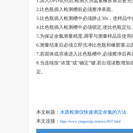
1.加入DPD试剂后,检测人员盖紧橡胶塞后要
2.比色瓶插入检测槽前必须擦净表面。
3.比色瓶插入检测槽中必须静止30s，使样
4.比色瓶插入检测槽中必须锁定,使比色瓶定位
5.为保证余氯测量精度,调零与测量样品应使
6.测量结束后必须立即洗净比色瓶和橡胶塞,
7.若固体或溶液进入比色瓶槽中,必须擦净后
8.当连续按”浓度”或”确定”键,若出现读数
定。
本文标题：
水质检测仪快速测定余氯的方法
本文连接：
https://www.yingaoyiqi.cn/news/2637.html