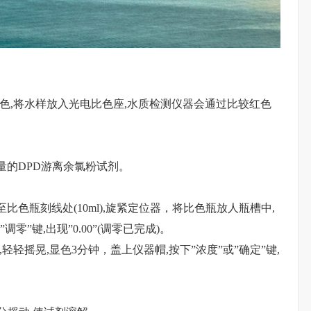
红色,将水样放入光电比色座,水质检测仪器会通过比较红色
量的DPD游离余氯粉试剂。
色瓶刻线处(10ml),旋紧定位器，将比色瓶放人瓶槽中,
零”键,出现”0.00”(调零已完成)。
轻轻摇晃,显色3分钟，盖上仪器帽,按下”浓度”或”确定”键,