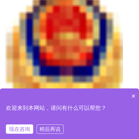
皖公
×
欢迎来到本网站，请问有什么可以帮您？
网安备34170202000776号
现在咨询
稍后再说
水质检测仪